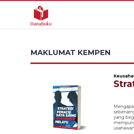
MAKLUMAT KEMPEN
Keusahaw
Str
Mengapak
sebenarn
yang beg
mempunyai
usahawan