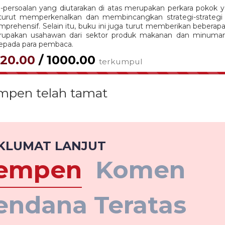
-persoalan yang diutarakan di atas merupakan perkara pokok ya
 turut memperkenalkan dan membincangkan strategi-strategi
mprehensif. Selain itu, buku ini juga turut memberikan bebera
upakan usahawan dari sektor produk makanan dan minuman
 kepada para pembaca.
120.00
/ 1000.00
terkumpul
100.00%
pen telah tamat
KLUMAT LANJUT
empen
Komen
endana Teratas
Strategi
cu
g