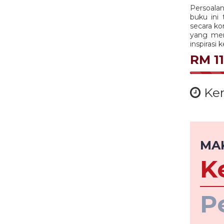
Persoalan
buku ini
secara ko
yang mer
inspirasi
RM 1
Kem
MA
K
Fund
My
P
Book 
Pema
Daya
Sain