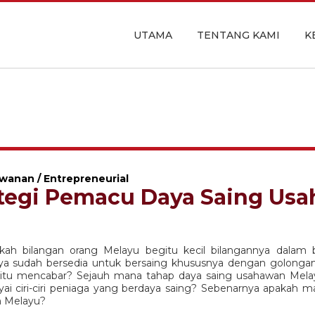
UTAMA
TENTANG KAMI
K
anan / Entrepreneurial
ategi Pemacu Daya Saing Us
ah bilangan orang Melayu begitu kecil bilangannya dala
ya sudah bersedia untuk bersaing khususnya dengan golonga
itu mencabar? Sejauh mana tahap daya saing usahawan Melayu
 ciri-ciri peniaga yang berdaya saing? Sebenarnya apakah ma
 Melayu?