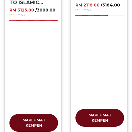
TO ISLAMIC
RM 2116.00
/3164.00
FINANCIAL SYSTEM
RM 3125.00
/3000.00
terkumpul
IN MALAYSIA
terkumpul
66.88%
100.00%
MAKLUMAT
MAKLUMAT
KEMPEN
KEMPEN