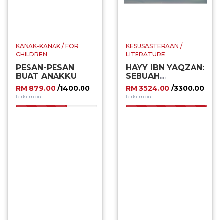
KANAK-KANAK / FOR
KESUSASTERAAN /
CHILDREN
LITERATURE
PESAN-PESAN
HAYY IBN YAQZAN:
BUAT ANAKKU
SEBUAH
ADVENCER
RM 879.00
/1400.00
RM 3524.00
/3300.00
FALSAFI
terkumpul
terkumpul
62.79%
100.00%