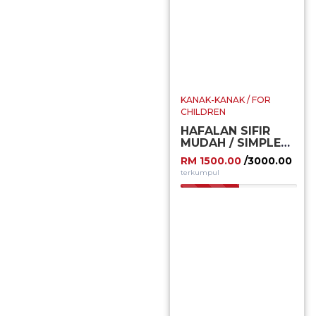
KANAK-KANAK / FOR
CHILDREN
HAFALAN SIFIR
MUDAH / SIMPLE
TIMES TABLE
RM 1500.00
/3000.00
MEMORIZATION
terkumpul
50.00%