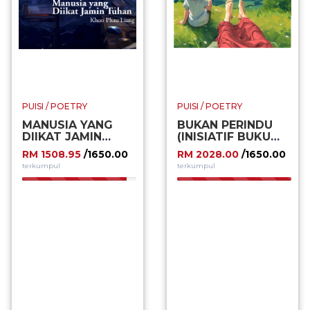
PUISI / POETRY
PUISI / POETRY
MANUSIA YANG
BUKAN PERINDU
DIIKAT JAMIN
(INISIATIF BUKU
TUHAN (INISIATIF
PERTAMA)
RM 1508.95
/1650.00
RM 2028.00
/1650.00
BUKU PERTAMA)
terkumpul
terkumpul
91.45%
100.00%