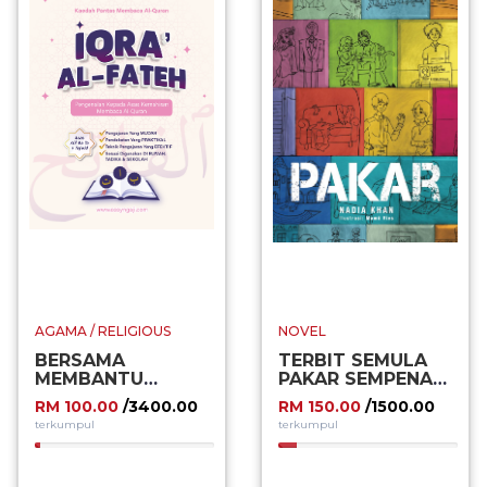
AGAMA / RELIGIOUS
NOVEL
BERSAMA
TERBIT SEMULA
MEMBANTU
PAKAR SEMPENA
MENGEMBANGKAN
PBAKL 2024
RM 100.00
/3400.00
RM 150.00
/1500.00
INOVASI
terkumpul
terkumpul
PENDIDIKAN
ALQURAN
2.94%
10.00%