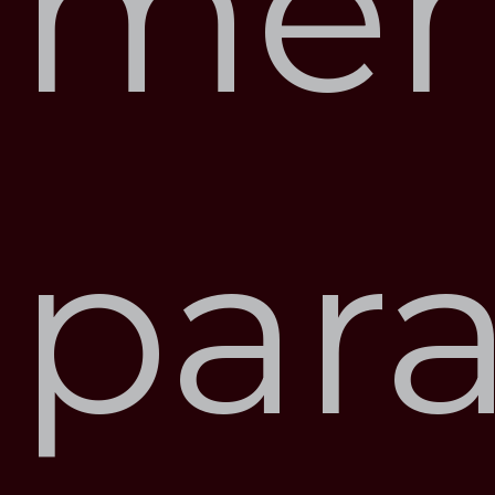
me
par