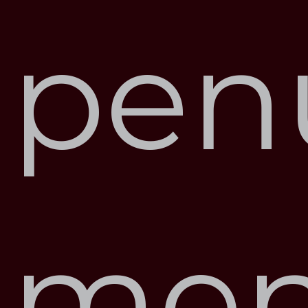
penu
me