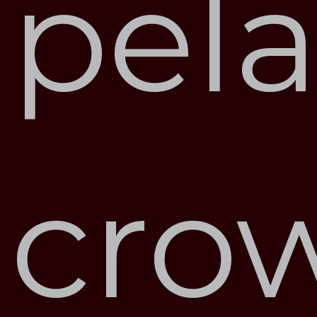
pela
cro