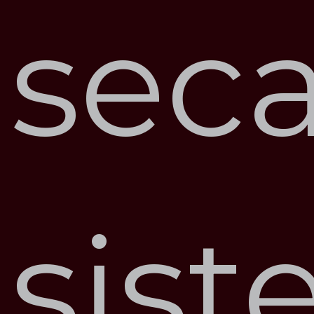
sec
sist