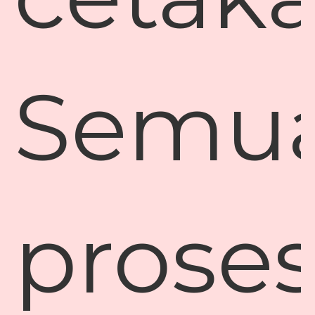
Semu
prose