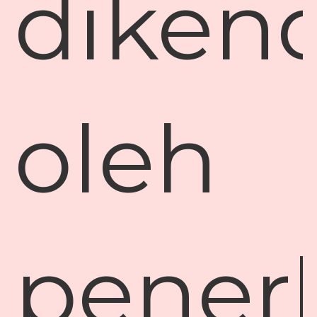
dikend
oleh
pener