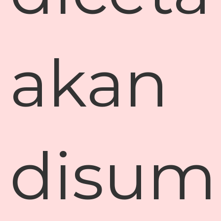
akan
disum