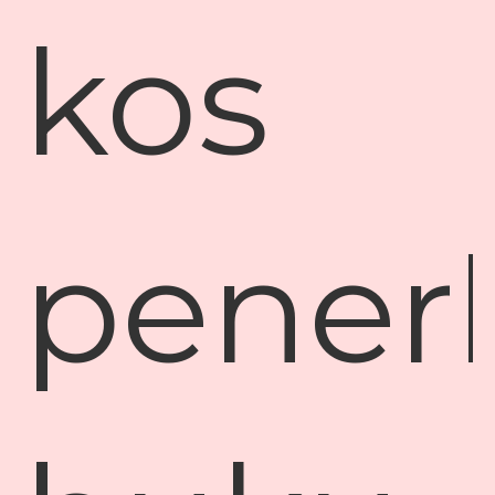
kos
pener