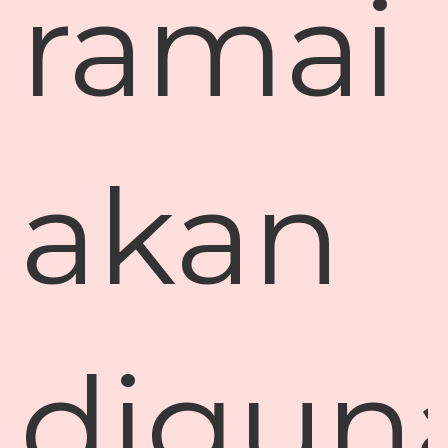
ramai
akan
digun